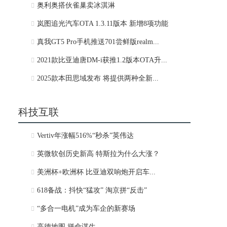
奥利奥搭伙雀巢卖冰淇淋
岚图追光汽车OTA 1.3.11版本 新增8项功能
真我GT5 Pro手机推送701尝鲜版realm...
2021款比亚迪唐DM-i获推1.2版本OTA升...
2025款本田思域发布 将提供两种全新...
科技互联
Vertiv年涨幅516%“秒杀”英伟达
英微软创历史新高 特斯拉为什么大涨？
美洲杯+欧洲杯 比亚迪双响炮开启车...
618备战：抖快“猛攻” 淘京拼“反击”
“多合一电机”成为车企的新赛场
高德地图 拼命谋生