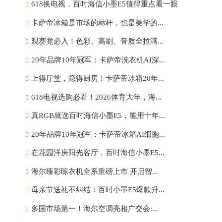
618换电视，百吋海信小墨E5值得重点看一眼
卡萨帝冰箱是市场的标杆，也是美学的...
观赛党必入！色彩、高刷、音质全拉满...
20年品牌10年冠军：卡萨帝洗衣机AI深...
上得厅堂，隐得厨房！卡萨帝冰箱20年...
618电视选购必看！2026体育大年，海...
真RGB就选百吋海信小墨E5，能用十年...
20年品牌10年冠军：卡萨帝冰箱AI细胞...
在花园洋房阳光客厅，百吋海信小墨E5...
海尔臻彩晾衣机全系重磅上市 开启智...
母亲节送礼不纠结：百吋小墨E5爆款升...
多国市场第一！海尔空调亮相广交会:...