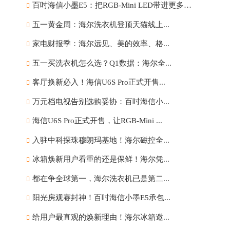
百吋海信小墨E5：把RGB-Mini LED带进更多家庭
五一黄金周：海尔洗衣机登顶天猫线上...
家电财报季：海尔远见、美的效率、格...
五一买洗衣机怎么选？Q1数据：海尔全...
客厅换新必入！海信U6S Pro正式开售...
万元档电视告别选购妥协：百吋海信小...
海信U6S Pro正式开售，让RGB-Mini ...
入驻中科探珠穆朗玛基地！海尔磁控全...
冰箱焕新用户看重的还是保鲜！海尔凭...
都在争全球第一，海尔洗衣机已是第二...
阳光房观赛封神！百吋海信小墨E5承包...
给用户最直观的焕新理由！海尔冰箱邀...