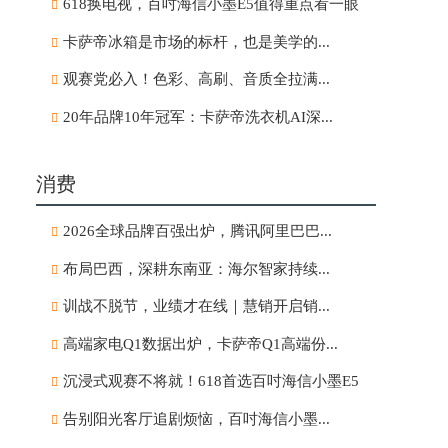
618换电视，百吋海信小墨E5值得重点看一眼
卡萨帝冰箱是市场的标杆，也是美学的...
观赛党必入！色彩、高刷、音质全拉满...
20年品牌10年冠军：卡萨帝洗衣机AI深...
消费
2026全球品牌百强出炉，腾讯阿里巴巴...
布局巴西，深耕东南亚：海尔智家持续...
训战不脱节，业绩才在线｜慧销开启销...
高端家电Q1数据出炉，卡萨帝Q1高端份...
沉浸式观赛不将就！618首选百吋海信小墨E5
告别阳光客厅追剧烦恼，百吋海信小墨...