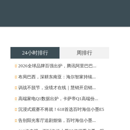
24小时排行
周排行
2026全球品牌百强出炉，腾讯阿里巴巴...
布局巴西，深耕东南亚：海尔智家持续...
训战不脱节，业绩才在线｜慧销开启销...
高端家电Q1数据出炉，卡萨帝Q1高端份...
沉浸式观赛不将就！618首选百吋海信小墨E5
告别阳光客厅追剧烦恼，百吋海信小墨...