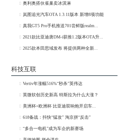
奥利奥搭伙雀巢卖冰淇淋
岚图追光汽车OTA 1.3.11版本 新增8项功能
真我GT5 Pro手机推送701尝鲜版realm...
2021款比亚迪唐DM-i获推1.2版本OTA升...
2025款本田思域发布 将提供两种全新...
科技互联
Vertiv年涨幅516%“秒杀”英伟达
英微软创历史新高 特斯拉为什么大涨？
美洲杯+欧洲杯 比亚迪双响炮开启车...
618备战：抖快“猛攻” 淘京拼“反击”
“多合一电机”成为车企的新赛场
高德地图 拼命谋生