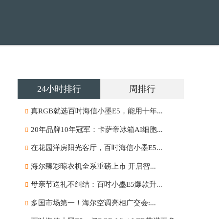
24小时排行
周排行
真RGB就选百吋海信小墨E5，能用十年...
20年品牌10年冠军：卡萨帝冰箱AI细胞...
在花园洋房阳光客厅，百吋海信小墨E5...
海尔臻彩晾衣机全系重磅上市 开启智...
母亲节送礼不纠结：百吋小墨E5爆款升...
多国市场第一！海尔空调亮相广交会:...