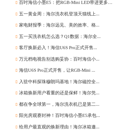
百吋海信小墨E5：把RGB-Mini LED带进更多家庭
五一黄金周：海尔洗衣机登顶天猫线上...
家电财报季：海尔远见、美的效率、格...
五一买洗衣机怎么选？Q1数据：海尔全...
客厅换新必入！海信U6S Pro正式开售...
万元档电视告别选购妥协：百吋海信小...
海信U6S Pro正式开售，让RGB-Mini ...
入驻中科探珠穆朗玛基地！海尔磁控全...
冰箱焕新用户看重的还是保鲜！海尔凭...
都在争全球第一，海尔洗衣机已是第二...
阳光房观赛封神！百吋海信小墨E5承包...
给用户最直观的焕新理由！海尔冰箱邀...