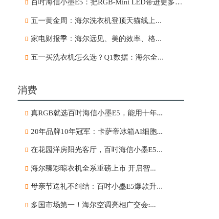
百吋海信小墨E5：把RGB-Mini LED带进更多家庭
五一黄金周：海尔洗衣机登顶天猫线上...
家电财报季：海尔远见、美的效率、格...
五一买洗衣机怎么选？Q1数据：海尔全...
消费
真RGB就选百吋海信小墨E5，能用十年...
20年品牌10年冠军：卡萨帝冰箱AI细胞...
在花园洋房阳光客厅，百吋海信小墨E5...
海尔臻彩晾衣机全系重磅上市 开启智...
母亲节送礼不纠结：百吋小墨E5爆款升...
多国市场第一！海尔空调亮相广交会:...