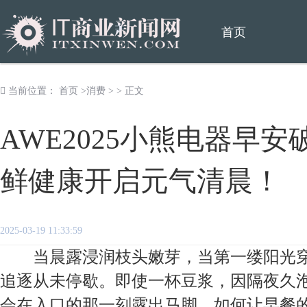
首页
当前位置：
首页
>
消费
> > 正文
AWE2025小熊电器早安
鲜健康开启元气清晨！
2025-03-19 11:33:59
当晨露浸润枝头嫩芽，当第一缕阳光穿
追逐从未停歇。即使一杯豆浆，因隔夜久
会在入口的那一刻露出马脚。如何让早餐