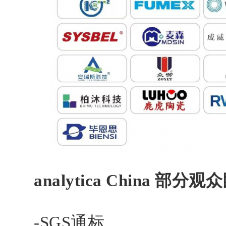
analytica China 部分
-SGS通标