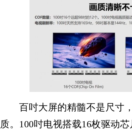
百吋大屏的精髓不是尺寸，
质。100吋电视搭载16枚驱动芯