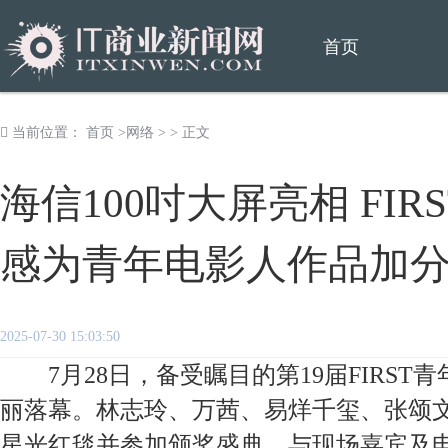
首页
当前位置：
首页
>
网络
> > 正文
海信100吋大屏亮相 FIR
感为青年电影人作品加
2025-07-30 15:03:50
7月28日，备受瞩目的第19届FIRST
丽落幕。林志玲、万茜、易烊千玺、张颂
星光红毯并参加颁奖盛典，与现场嘉宾及