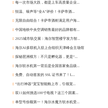
每一次市场大跌，都是上车高质量企业...
恒温、噪声等“全A”评价！卡萨帝酒...
无限自由组合！卡萨帝酒柜满足用户海...
中国地铁中央空调销售最好的品牌都有...
2025城市轨交展：海尔智慧楼宇发力智...
海尔AI多联机入驻上合组织天津峰会主场馆
探秘琶洲模方：不只是孵化器，更是“...
海尔软水机第一背后是全国首家食品级...
免费、自动签发的 SSL 证书来了！L...
“出行神器”宠宝智能舱上市，引领宠...
双11如何挑选100寸电视？这三个因素...
单型号份额第一！海尔水魔方软水机受...