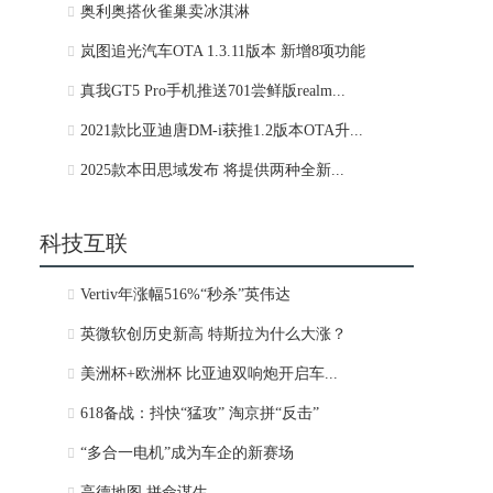
奥利奥搭伙雀巢卖冰淇淋
岚图追光汽车OTA 1.3.11版本 新增8项功能
真我GT5 Pro手机推送701尝鲜版realm...
2021款比亚迪唐DM-i获推1.2版本OTA升...
2025款本田思域发布 将提供两种全新...
科技互联
Vertiv年涨幅516%“秒杀”英伟达
英微软创历史新高 特斯拉为什么大涨？
美洲杯+欧洲杯 比亚迪双响炮开启车...
618备战：抖快“猛攻” 淘京拼“反击”
“多合一电机”成为车企的新赛场
高德地图 拼命谋生