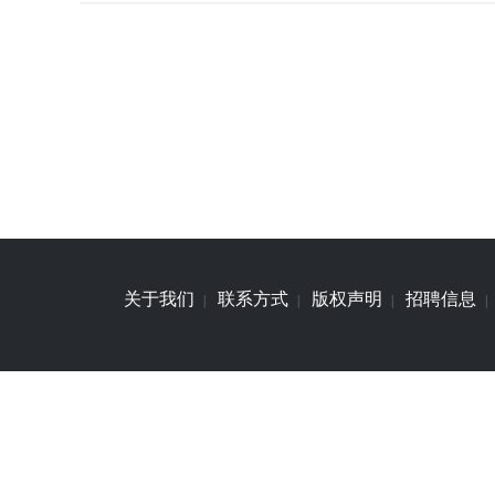
关于我们
联系方式
版权声明
招聘信息
|
|
|
|
赣ICP备2024048210号
增值电信业务经营许可证：
I