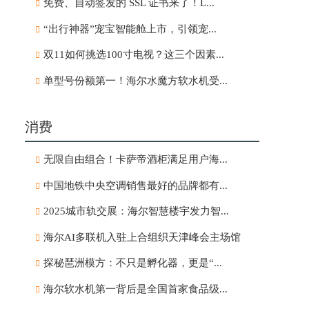
免费、自动签发的 SSL 证书来了！L...
“出行神器”宠宝智能舱上市，引领宠...
双11如何挑选100寸电视？这三个因素...
单型号份额第一！海尔水魔方软水机受...
消费
无限自由组合！卡萨帝酒柜满足用户海...
中国地铁中央空调销售最好的品牌都有...
2025城市轨交展：海尔智慧楼宇发力智...
海尔AI多联机入驻上合组织天津峰会主场馆
探秘琶洲模方：不只是孵化器，更是“...
海尔软水机第一背后是全国首家食品级...