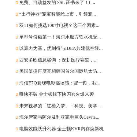
免费、自动签发的 SSL 证书来了！L...
“出行神器”宠宝智能舱上市，引领宠...
双11如何挑选100寸电视？这三个因素...
单型号份额第一！海尔水魔方软水机受...
以算力为基，优刻得与IDEA共建低空经...
西安多欧信息咨询 ：深耕医疗赛道，...
美国倍捷再度亮相韩国首尔国际航太防...
海信E7Q复现电影临场感：那一刻，我...
唯快不破 金士顿线下快闪秀火爆来袭
未来视界的「红楼入梦」：科技、美学...
海尔智家与阿尔及利亚家电巨头Cevita...
电脑效能跃升利器 金士顿KVR内存焕新机