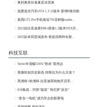
奥利奥搭伙雀巢卖冰淇淋
岚图追光汽车OTA 1.3.11版本 新增8项功能
真我GT5 Pro手机推送701尝鲜版realm...
2021款比亚迪唐DM-i获推1.2版本OTA升...
2025款本田思域发布 将提供两种全新...
科技互联
Vertiv年涨幅516%“秒杀”英伟达
英微软创历史新高 特斯拉为什么大涨？
美洲杯+欧洲杯 比亚迪双响炮开启车...
618备战：抖快“猛攻” 淘京拼“反击”
“多合一电机”成为车企的新赛场
高德地图 拼命谋生