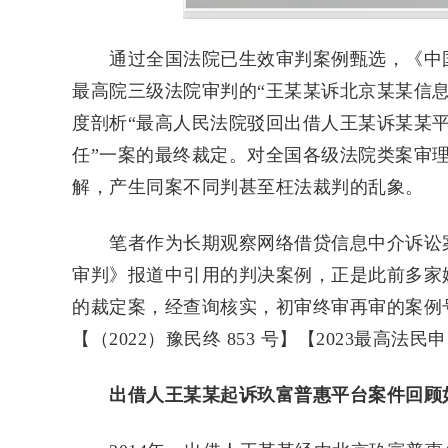
通过全国法院已生效审判案例甄选，《中国审
最高院三级法院审判的“王某某诉北京某某信
度剖析“最高人民法院驳回出借人王某诉某某
任”一案的最终裁定。对全国各级法院类案审
解，产生同案不同判甚至枉法裁判的乱象。
笔者作为长期观察网络借贷信息中介诉讼案
审判》报道中引用的判决案例，正是此前多家
的裁定案，经查询核实，初审终审再审的案例号分别
【（2022）豫民终 853 号】【2023最高法民申
出借人王某某起诉
玖富普惠平台
案件回顾