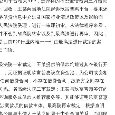
公司平台相关APP，选择标的将资金借给第三方借款
时回收，王某向当地法院起诉玖富普惠平台，要求还
络借贷信息中介涉及国家行业清退政策以及影响面
人民法院受理，进行一审即初审。从法律程序来看，
件不会到省高院终审以及到最高法进行再审。因此，
是目前P2P行业内唯一一件由最高法进行裁定的案
日而语。
法院一审裁定：王某提供的借款均通过其在银行开
），无证据证明玖富普惠设立资金池，为公司或变相
署任何借贷合同，不存在借贷合意，故双方之间存在
关系。省高级法院二审裁定：王某与玖富普惠签订的
咨询服务或借款人推荐服务等。其能够证明玖富普惠
非涉案款项的借款主体。最高院再审裁定：根据查明
惠公司与出借人王某之间属于中介合同关系，而非民